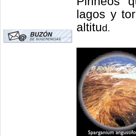
Pirineos 
lagos y to
altitu
d.