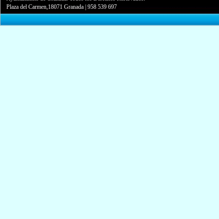
Plaza del Carmen,18071 Granada
|
958 539 697