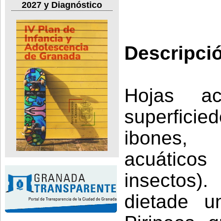
2027 y Diagnóstico
Descripci
Hojas ac
superfic
ibones, 
acuático
insectos).
dietade u