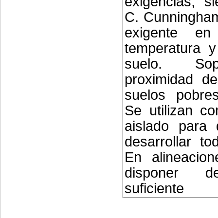
exigencias, s
C. Cunningham
exigente e
temperatura y
suelo. So
proximidad de
suelos pobres
Se utilizan c
aislado para
desarrollar to
En alineacio
disponer d
suficiente