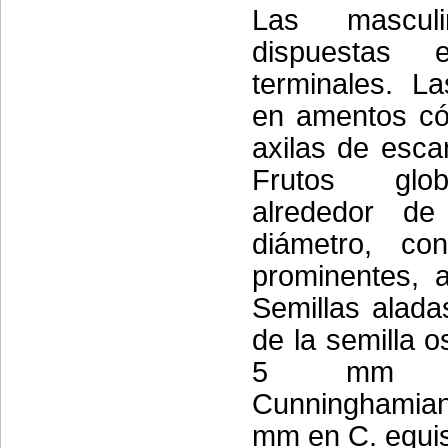
Las mascul
dispuestas 
terminales. L
en amentos có
axilas de esca
Frutos glo
alrededor 
diámetro, con
prominentes, 
Semillas alada
de la semilla o
5 mm 
Cunninghamian
mm en C. equise