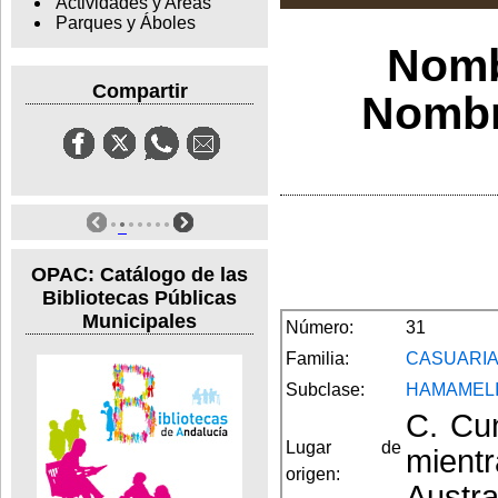
Actividades y Areas
Parques y Áboles
Nomb
Compartir
Nombre
OPAC: Catálogo de las
Bibliotecas Públicas
Municipales
Número:
31
Familia:
CASUARI
Subclase:
HAMAMEL
C. Cun
Lugar de
mient
origen:
Austra