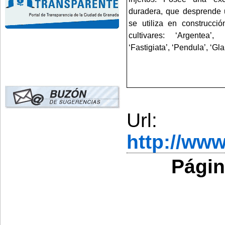
duradera, que desprende 
se utiliza en construcció
cultivares: ‘Argentea’, 
‘Fastigiata’, ‘Pendula’, ‘Gl
Url:
http://ww
Págin