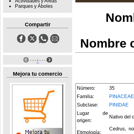
Actividades y Areas
Parques y Áboles
Nomb
Compartir
Nombre c
Mejora tu comercio
Número:
35
Familia:
PINACEAE
Subclase:
PINIDAE
Lugar de
Nativo del 
origen:
Cedrus, no
Etimología: