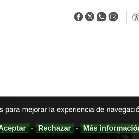
os para mejorar la experiencia de navegació
Aceptar
-
Rechazar
-
Más informaci
MAPA WEB
|
ACCESI
AVISO LEGAL
|
POLIT