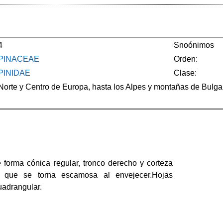
4
Snoónimos
PINACEAE
Orden:
PINIDAE
Clase:
Norte y Centro de Europa, hasta los Alpes y montañas de Bulga
e forma cónica regular, tronco derecho y corteza
a que se torna escamosa al envejecer.Hojas
uadrangular.