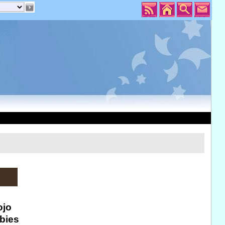
ojo
abies