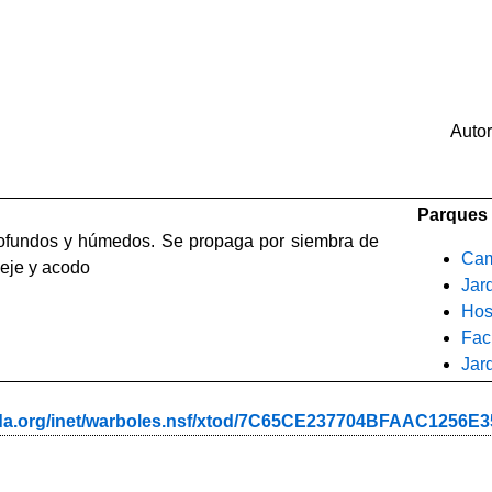
Auto
Parques 
profundos y húmedos. Se propaga por siembra de
Cam
ueje y acodo
Jar
Hos
Fac
Jar
ada.org/inet/warboles.nsf/xtod/7C65CE237704BFAAC1256E