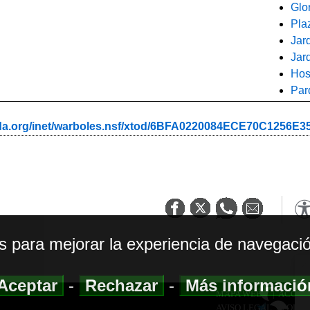
Glor
Pla
Jard
Jar
Hos
Par
ada.org/inet/warboles.nsf/xtod/6BFA0220084ECE70C1256E
os para mejorar la experiencia de navegació
Aceptar
-
Rechazar
-
Más informaci
MAPA WEB
|
ACCESI
AVISO LEGAL
|
POLIT