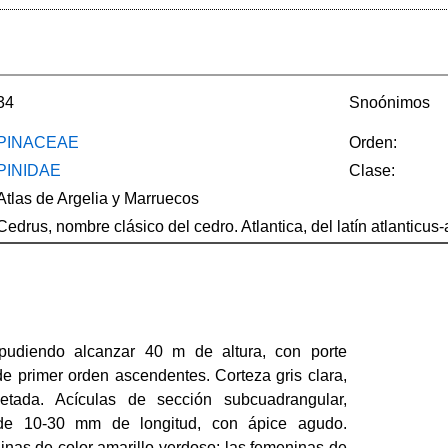
34
Snoónimos
PINACEAE
Orden:
PINIDAE
Clase:
Atlas de Argelia y Marruecos
Cedrus, nombre clásico del cedro. Atlantica, del latín atlanticus-
 pudiendo alcanzar 40 m de altura, con porte
de primer orden ascendentes. Corteza gris clara,
etada. Acículas de sección subcuadrangular,
de 10-30 mm de longitud, con ápice agudo.
inas de color amarillo verdoso; las femeninas de