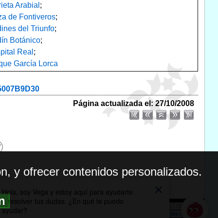
ieta Arabial
;
za de Fontiveros
;
ines del Triunfo
;
dín Botánico
;
pital Real
;
que García Lorca
35007B9D30
Página actualizada el: 27/10/2008
n, y ofrecer contenidos personalizados.
ón
BILIDAD
ICA DE PRIVACIDAD