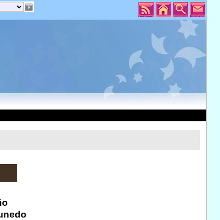
ño
 unedo