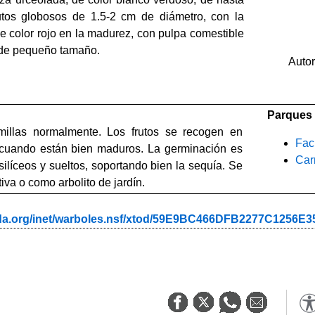
utos globosos de 1.5-2 cm de diámetro, con la
de color rojo en la madurez, con pulpa comestible
 de pequeño tamaño.
Auto
Parques 
millas normalmente. Los frutos se recogen en
Fac
cuando están bien maduros. La germinación es
Car
 silíceos y sueltos, soportando bien la sequía. Se
iva o como arbolito de jardín.
ada.org/inet/warboles.nsf/xtod/59E9BC466DFB2277C1256E