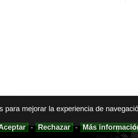
os para mejorar la experiencia de navegació
Aceptar
-
Rechazar
-
Más informaci
MAPA WEB
|
ACCESI
AVISO LEGAL
|
POLIT