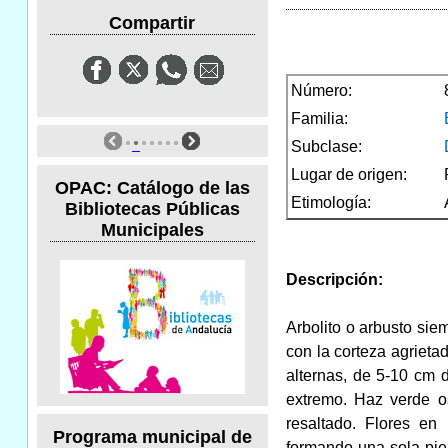
Compartir
Número:
Familia:
Subclase:
Lugar de origen:
OPAC: Catálogo de las
Etimología:
Bibliotecas Públicas
Municipales
Descripción:
Arbolito o arbusto sie
con la corteza agriet
alternas, de 5-10 cm d
extremo. Haz verde os
resaltado. Flores en
Programa municipal de
formando una sola pie