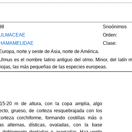
98
Snoónimos
ULMACEAE
Orden:
HAMAMELIDAE
Clase:
Europa, norte y oeste de Asia, norte de América.
Ulmus es el nombre latino antiguo del olmo. Minor, del latín
hojas, las más pequeñas de las especies europeas.
 15-20 m de altura, con la copa amplia, algo
recto, grueso, de corteza resquebrajada con los
orteza corchiforme, formando costillas más o
s alternas, dísticas, ovaladas, con la base
, doblemente dentadas o aserradas. Haz verde