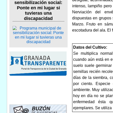
sensibilización social:
intenso, lampiño pero
Ponte en mi lugar si
Nerviación del envé
tuvieras una
dispuestas en grupos 
discapacidad
Marzo. Fruto en sáma
escotadura del ala. El
Datos del Cultivo:
Se multiplica norma
cuando aún está en el
suelo suele germinar
semillas recién recole
días de la siembra, 
por ciento. Especi
ambiente. Muy utiliz
hoy en día no se plant
enfermedad ésta q
ejemplares. Se utiliza