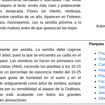
 áspero al tacto, envés más claro y pubescente.
s destacada. Flores sin interés, verdosas,
sobre ramillas de un año. Aparecen en Febrero-
ra, monospermo, con la semilla próxima a la
Auto
 fruto madura antes de que aparezcan las hojas.
Parques 
lmente por semilla. La semilla debe cogerse
Pla
 árbol, pues la que se encuentra ya caída en el
Glor
 peor. Las siembras se hacen en primavera con
Cam
ctadas (Abril), naciendo las plantitas a los 10-15
Hos
con un porcentaje de nascencia medio del 10-25
Pla
e que gusta de humedad en el suelo y en el
Fac
ado antiguamente como árbol de sombra, aunque
Jard
a por su sensibilidad al ataque de la Grafiosis,
Jar
ue está acabando con todos los grandes
Albe
 en alineaciones