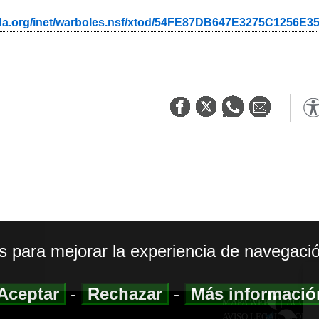
ada.org/inet/warboles.nsf/xtod/54FE87DB647E3275C1256E
os para mejorar la experiencia de navegació
Aceptar
-
Rechazar
-
Más informaci
MAPA WEB
|
ACCESI
AVISO LEGAL
|
POLIT