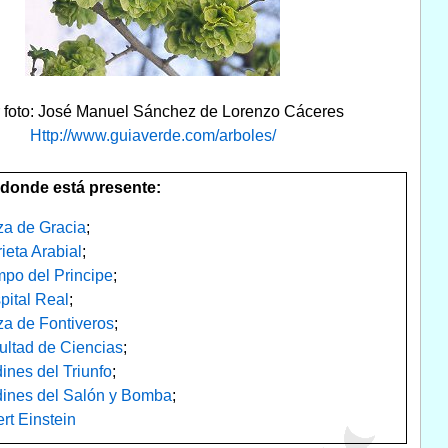
r foto: José Manuel Sánchez de Lorenzo Cáceres
Http://www.guiaverde.com/arboles/
donde está presente:
za de Gracia
;
ieta Arabial
;
po del Principe
;
pital Real
;
za de Fontiveros
;
ultad de Ciencias
;
ines del Triunfo
;
dines del Salón y Bomba
;
rt Einstein