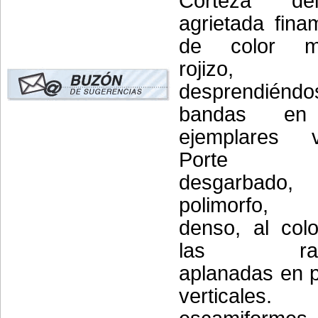
Corteza del
agrietada fina
de color m
rojizo,
desprendiéndo
bandas en
ejemplares vi
Porte a
desgarbado,
polimorfo,
denso, al col
las rami
aplanadas en 
verticales. 