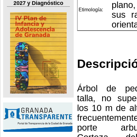
plano,
2027 y Diagnóstico
Etimología:
sus ra
orient
Descripci
Árbol de pe
talla, no sup
los 10 m de al
frecuentement
porte arbus