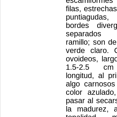
escamiformes
filas, estrecha
puntiagudas
bordes diverg
separados
ramillo; son de
verde claro. 
ovoideos, larg
1.5-2.5 c
longitud, al pri
algo carnosos
color azulado
pasar al secar
la madurez, 