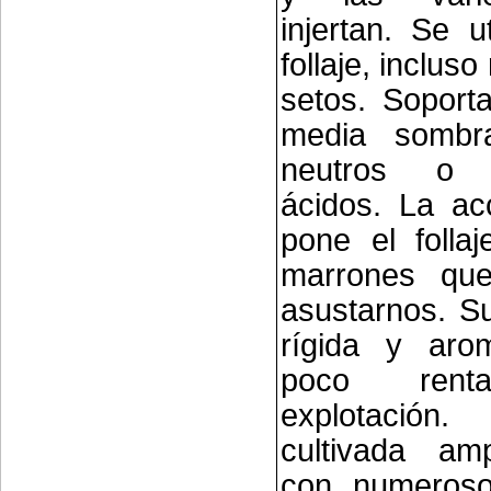
injertan. Se u
follaje, inclus
setos. Soporta
media sombr
neutros o l
ácidos. La acc
pone el folla
marrones qu
asustarnos. S
rígida y arom
poco rent
explotació
cultivada am
con numerosos