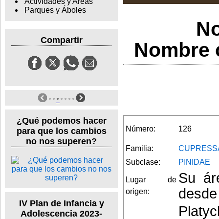
Actividades y Areas
Parques y Áboles
No
Compartir
Nombre ci
¿Qué podemos hacer
Número:
126
para que los cambios
no nos superen?
Familia:
CUPRESS
Subclase:
PINIDAE
Su ár
Lugar de
desde 
origen:
IV Plan de Infancia y
Platyc
Adolescencia 2023-