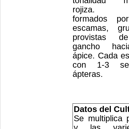
tonalidad m
rojiza. E
formados po
escamas, gru
provistas 
gancho hac
ápice. Cada e
con 1-3 sem
ápteras.
Datos del Cul
Se multiplica 
y las vari