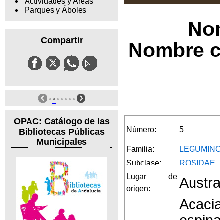
Actividades y Areas
Parques y Áboles
No
Compartir
Nombre ci
OPAC: Catálogo de las
Número:
5
Bibliotecas Públicas
Municipales
Familia:
LEGUMIN
Subclase:
ROSIDAE
Lugar de
Austra
origen:
Acacia
espina