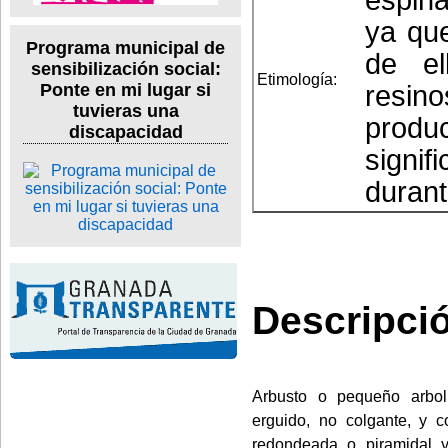
ya qu
Programa municipal de
de el
sensibilización social:
Etimología:
resin
Ponte en mi lugar si
tuvieras una
produc
discapacidad
signif
duran
Descripci
Arbusto o pequeño arboli
erguido, no colgante, y 
redondeada o piramidal y