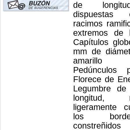
de longitu
dispuestas
racimos ramifi
extremos de l
Capítulos glo
mm de diámetr
amarillo b
Pedúnculos p
Florece de En
Legumbre de
longitud,
ligeramente c
los bord
constreñidos