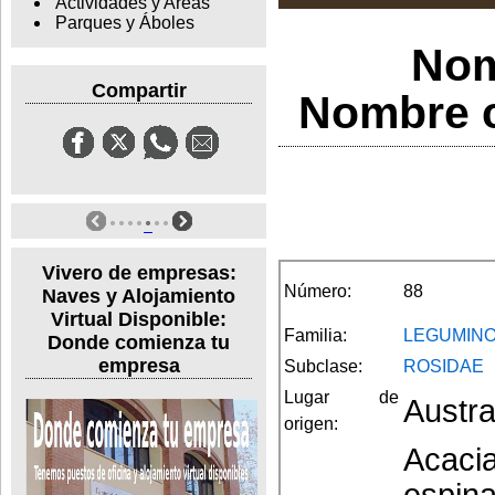
Actividades y Areas
Parques y Áboles
Nom
Compartir
Nombre c
Vivero de empresas:
Número:
88
Naves y Alojamiento
Virtual Disponible:
Familia:
LEGUMIN
Donde comienza tu
empresa
Subclase:
ROSIDAE
Lugar de
Austra
origen:
Acacia
espina