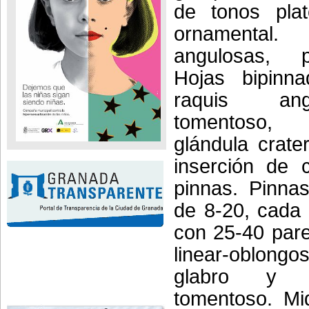
de tonos pla
ornamental
angulosas, p
Hojas bipinn
raquis an
tomentoso
glándula crate
inserción de 
pinnas. Pinna
de 8-20, cada 
con 25-40 pare
linear-oblongo
glabro y 
tomentoso. M