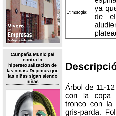
ya qu
Etimología:
de el
aludi
platead
Campaña Municipal
contra la
Descripci
hipersexualización de
las niñas: Dejemos que
las niñas sigan siendo
niñas
Árbol de 11-12
con la copa 
tronco con la 
gris-parda. Fo