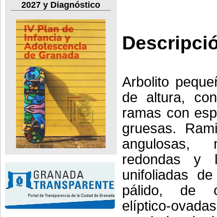
2027 y Diagnóstico
Descripci
Arbolito pequ
de altura, co
ramas con esp
gruesas. Rami
angulosas,
redondas y l
unifoliadas de
pálido, de 
elíptico-ovada