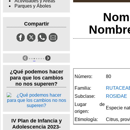
Actividades y Areas
Parques y Áboles
Nomb
Compartir
Nombre 
¿Qué podemos hacer
Número:
80
para que los cambios
no nos superen?
Familia:
RUTACEA
Subclase:
ROSIDAE
Lugar de
Especie nat
origen:
Etimología:
Citrus, pro
IV Plan de Infancia y
Adolescencia 2023-