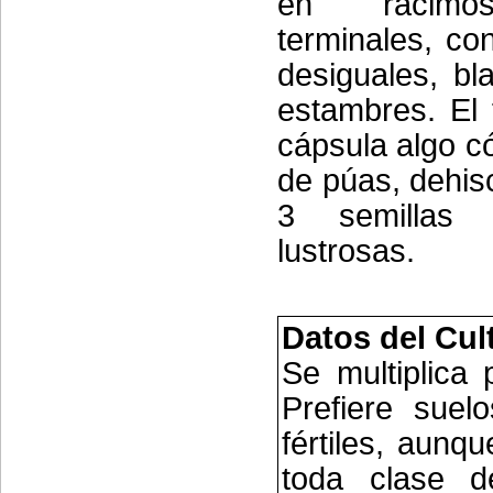
en racimo
terminales, co
desiguales, bl
estambres. El 
cápsula algo c
de púas, dehis
3 semillas
lustrosas.
Datos del Cul
Se multiplica 
Prefiere suel
fértiles, aunqu
toda clase d