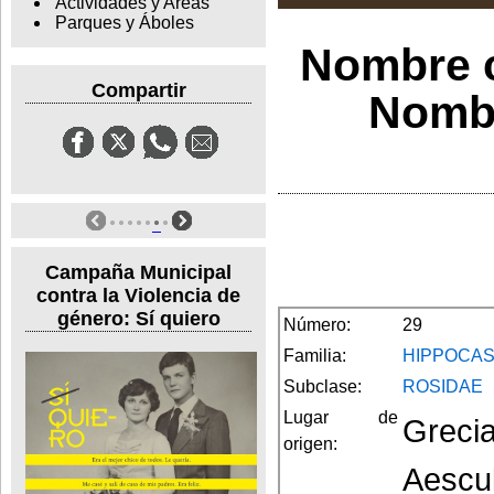
Actividades y Areas
Parques y Áboles
Nombre c
Compartir
Nombr
Campaña Municipal
contra la Violencia de
género: Sí quiero
Número:
29
Familia:
HIPPOCA
Subclase:
ROSIDAE
Lugar de
Grecia
origen:
Aescu