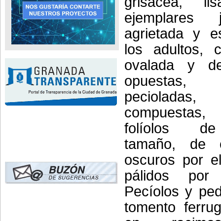
grisácea, l
ejemplares
agrietada y 
los adultos, 
ovalada y de
opuestas, 
pecioladas,
compuestas
folíolos de
tamaño, de c
oscuros por e
pálidos por
Pecíolos y pe
tomento ferrug