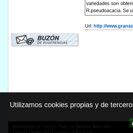
variedades son obteni
R.pseudoacacia. Se ut
Url:
http://www.gran
Utilizamos cookies propias y de tercer
Ayuntamiento de Granada. Todos los Derechos Reservados.
Plaza del Carmen,18071 Granada
|
958 539 697