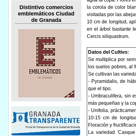
Distintivo comercios
la corola de color bl
emblemáticos Ciudad
visitadas por las abej
de Granada
10 cm de longitud, a
en el árbol bastante 
Cercis siliquastrum.
Datos del Cultivo:
Se multiplica por semi
los suelos pobres, al f
Se cultivan las varied
- Pyramidalis, de háb
que el tipo.
- Umbraculifera, sin e
más pequeñas y la co
- Unifolia, prácticame
10-15 cm de longitu
Floración y fructificaci
La variedad 'Casque