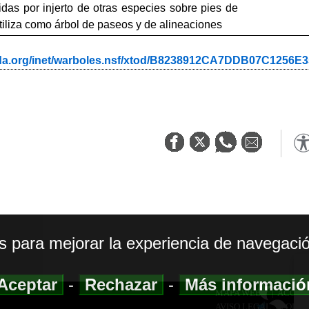
das por injerto de otras especies sobre pies de
iliza como árbol de paseos y de alineaciones
ada.org/inet/warboles.nsf/xtod/B8238912CA7DDB07C1256
os para mejorar la experiencia de navegació
Aceptar
-
Rechazar
-
Más informaci
MAPA WEB
|
ACCESI
AVISO LEGAL
|
POLIT