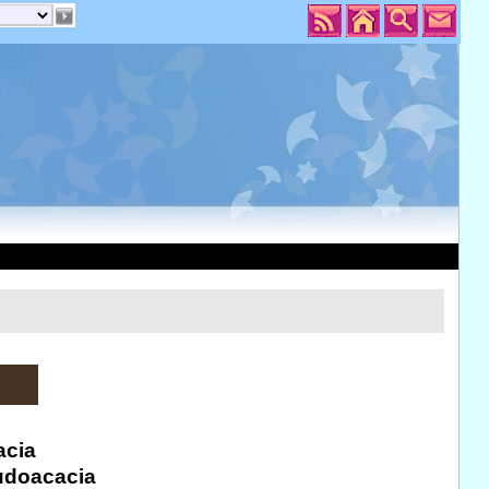
acia
eudoacacia