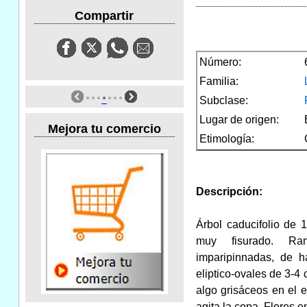
Compartir
Número:
Familia:
Subclase:
Lugar de origen:
Mejora tu comercio
Etimología:
Descripción:
Árbol caducifolio de 
muy fisurado. Ram
imparipinnadas, de h
eliptico-ovales de 3-4 
algo grisáceos en el 
agita la copa. Flores 