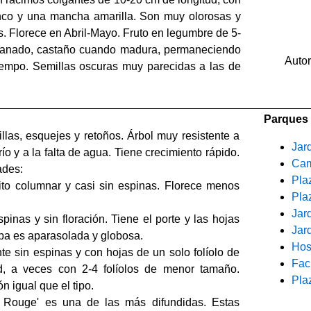
anco y una mancha amarilla. Son muy olorosas y
as. Florece en Abril-Mayo. Fruto en legumbre de 5-
planado, castaño cuando madura, permaneciendo
Auto
tiempo. Semillas oscuras muy parecidas a las de
Parques 
llas, esquejes y retoños. Árbol muy resistente a
Jar
río y a la falta de agua. Tiene crecimiento rápido.
Cam
ades:
Pla
ito columnar y casi sin espinas. Florece menos
Pla
Jar
spinas y sin floración. Tiene el porte y las hojas
Jard
pa es aparasolada y globosa.
Hos
nte sin espinas y con hojas de un solo folíolo de
Fac
d, a veces con 2-4 folíolos de menor tamaño.
Pla
ón igual que el tipo.
 Rouge' es una de las más difundidas. Estas