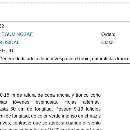
62
LEGUMINOSAE
Orden:
ROSIDAE
Clase:
EE.UU.
Género dedicado a Jean y Vespasien Robin, naturalistas frances
10-15 m de altura de copa ancha y tronco corto
as jóvenes espinosas. Hojas alternas,
asta 30 cm de longitud. Poseen 9-19 folíolos
cm de longitud, de color verde intenso en el haz y
envés, contraste que se aprecia cuando el viento
en racimos colgantes de 10-20 cm de longitud, con