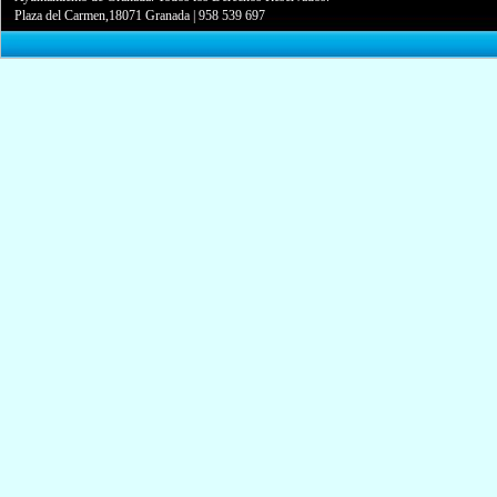
Plaza del Carmen,18071 Granada
|
958 539 697