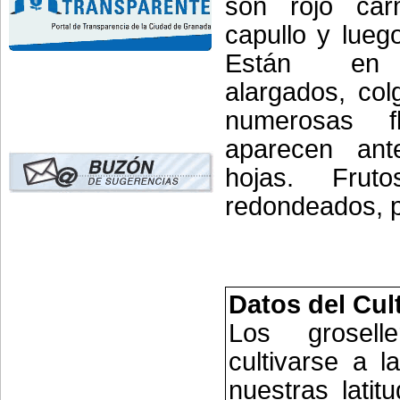
son rojo car
capullo y lueg
Están en 
alargados, col
numerosas f
aparecen ant
hojas. Fruto
redondeados, p
Datos del Cul
Los grosell
cultivarse a 
nuestras latit