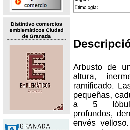
Etimología:
Distintivo comercios
emblemáticos Ciudad
de Granada
Descripci
Arbusto de u
altura, ine
ramificado. La
pequeñas, cad
a 5 lóbul
profundos, de
envés velloso.