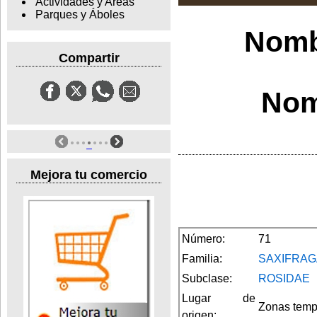
Actividades y Areas
Parques y Áboles
Nomb
Compartir
Nom
Mejora tu comercio
Número:
71
Familia:
SAXIFRA
Subclase:
ROSIDAE
Lugar de
Zonas temp
origen: