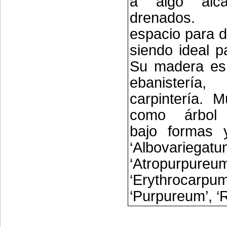
a algo alcal
drenados.
espacio para d
siendo ideal p
Su madera es 
ebanistería,
carpintería. M
como árbol 
bajo formas y
‘Albovariegatu
‘Atropurpureum
‘Erythrocarpum
‘Purpureum’, ‘