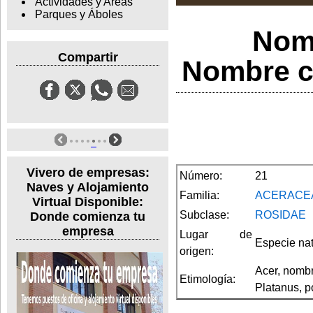
Actividades y Areas
Parques y Áboles
Nomb
Compartir
Nombre ci
Vivero de empresas:
Número:
21
Naves y Alojamiento
Familia:
ACERACE
Virtual Disponible:
Subclase:
ROSIDAE
Donde comienza tu
empresa
Lugar de
Especie nat
origen:
Acer, nombr
Etimología:
Platanus, p