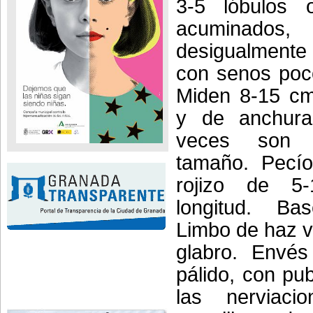
3-5 lóbulos o
acuminados,
desigualment
con senos poc
Miden 8-15 cm
y de anchura
veces son
tamaño. Pecío
rojizo de 
longitud. Ba
Limbo de haz v
glabro. Envé
pálido, con pu
las nerviacio