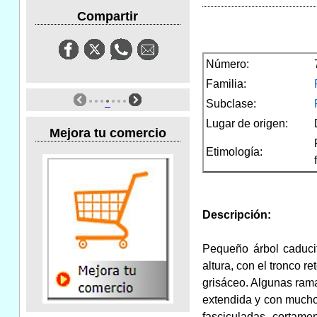
Compartir
Número:
Familia:
Subclase:
Lugar de origen:
Mejora tu comercio
Etimología:
Descripción:
Pequeño árbol caducif
altura, con el tronco 
grisáceo. Algunas ram
extendida y con mucho
fasciculadas, cortame