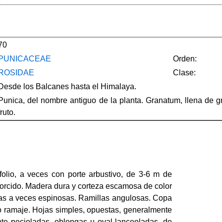
70
PUNICACEAE
Orden:
ROSIDAE
Clase:
Desde los Balcanes hasta el Himalaya.
Punica, del nombre antiguo de la planta. Granatum, llena de g
fruto.
olio, a veces con porte arbustivo, de 3-6 m de
retorcido. Madera dura y corteza escamosa de color
as a veces espinosas. Ramillas angulosas. Copa
 ramaje. Hojas simples, opuestas, generalmente
nte pecioladas, oblongas u oval-lanceoladas, de