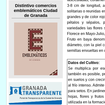
Distintivo comercios
3-8 cm de longitud, a
emblemáticos Ciudad
solitarias o reunidas 
de Granada
grandes y de color ro
pétalos y sépalos, p
variedades las flores
Florece en Mayo-Julio
Fruto en baya denomi
diámetro, con la piel 
semillas envueltas en 
Datos del Cultivo:
Se multiplica por es
también es posible, p
en suelos y con crecim
al frío intenso. Admit
para setos. En jardine
hojas, flores y fru
utilizada en la formac