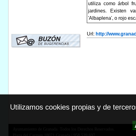
utiliza como árbol 
jardines. Existen v
'Albaplena', o rojo esca
Url:
http://www.gran
Utilizamos cookies propias y de tercer
Ayuntamiento de Granada. Todos los Derechos Reservados.
Plaza del Carmen,18071 Granada
|
958 539 697