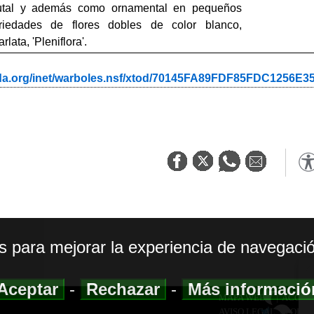
frutal y además como ornamental en pequeños
ariedades de flores dobles de color blanco,
rlata, 'Pleniflora'.
ada.org/inet/warboles.nsf/xtod/70145FA89FDF85FDC1256E
os para mejorar la experiencia de navegació
Aceptar
-
Rechazar
-
Más informaci
MAPA WEB
|
ACCESI
AVISO LEGAL
|
POLIT