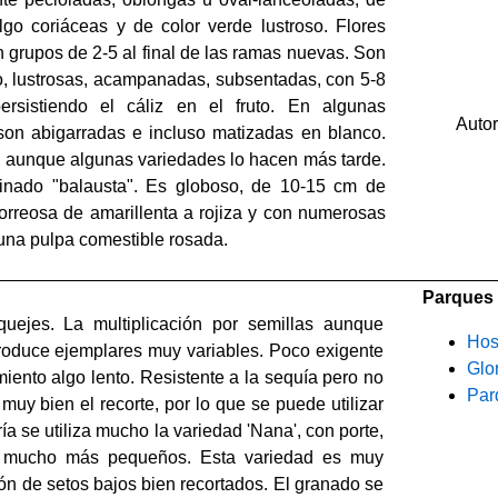
lgo coriáceas y de color verde lustroso. Flores
en grupos de 2-5 al final de las ramas nuevas. Son
jo, lustrosas, acampanadas, subsentadas, con 5-8
ersistiendo el cáliz en el fruto. En algunas
Auto
 son abigarradas e incluso matizadas en blanco.
, aunque algunas variedades lo hacen más tarde.
nado "balausta". Es globoso, de 10-15 cm de
correosa de amarillenta a rojiza y con numerosas
una pulpa comestible rosada.
Parques 
quejes. La multiplicación por semillas aunque
Hos
roduce ejemplares muy variables. Poco exigente
Glor
iento algo lento. Resistente a la sequía pero no
Par
e muy bien el recorte, por lo que se puede utilizar
ría se utiliza mucho la variedad 'Nana', con porte,
tos mucho más pequeños. Esta variedad es muy
ión de setos bajos bien recortados. El granado se