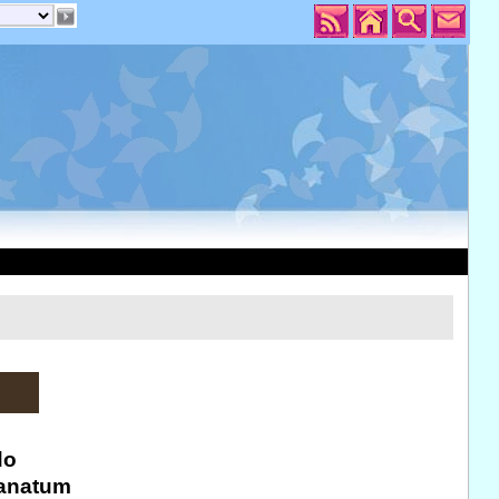
do
ranatum