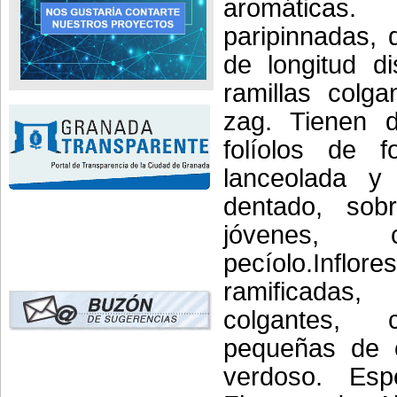
aromática
paripinnadas,
de longitud d
ramillas colga
zag. Tienen 
folíolos de f
lanceolada y
dentado, sob
jóvenes, 
pecíolo.Inflor
ramificadas
colgantes, 
pequeñas de c
verdoso. Espe