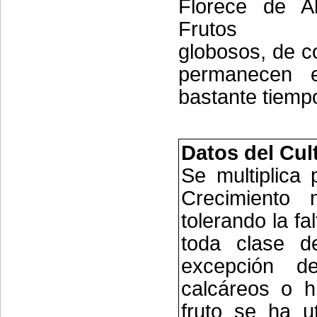
Florece de Ab
Frutos dr
globosos, de co
permanecen e
bastante tiemp
Datos del Cul
Se multiplica 
Crecimiento 
tolerando la fa
toda clase d
excepción 
calcáreos o 
fruto se ha ut