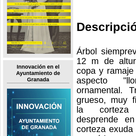
Descripci
Árbol siempre
12 m de altu
Innovación en el
copa y ramaje 
Ayuntamiento de
aspecto "ll
Granada
ornamental. T
grueso, muy f
la cortez
desprende en
corteza exuda