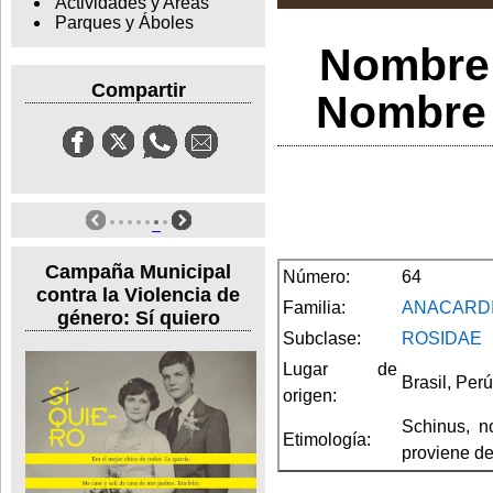
Actividades y Areas
Parques y Áboles
Nombre 
Compartir
Nombre 
Campaña Municipal
Número:
64
contra la Violencia de
Familia:
ANACARD
género: Sí quiero
Subclase:
ROSIDAE
Lugar de
Brasil, Per
origen:
Schinus, no
Etimología:
proviene de