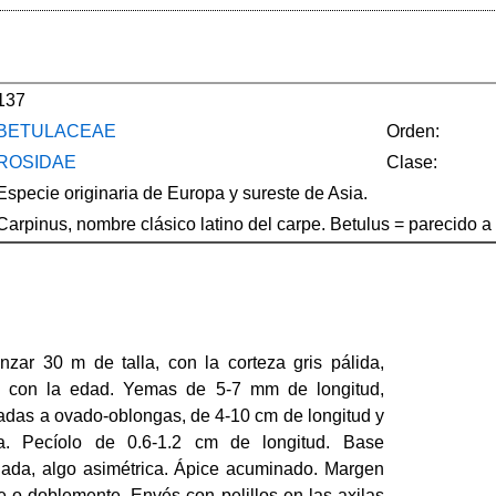
137
BETULACEAE
Orden:
ROSIDAE
Clase:
Especie originaria de Europa y sureste de Asia.
Carpinus, nombre clásico latino del carpe. Betulus = parecido a
zar 30 m de talla, con la corteza gris pálida,
se con la edad. Yemas de 5-7 mm de longitud,
adas a ovado-oblongas, de 4-10 cm de longitud y
. Pecíolo de 0.6-1.2 cm de longitud. Base
ada, algo asimétrica. Ápice acuminado. Margen
 o doblemente. Envés con pelillos en las axilas