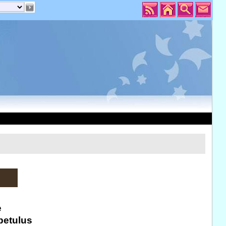
e
betulus