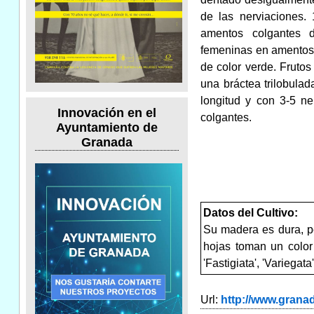
de las nerviaciones.
amentos colgantes d
femeninas en amentos 
de color verde. Fruto
una bráctea trilobulad
longitud y con 3-5 n
Innovación en el
colgantes.
Ayuntamiento de
Granada
Datos del Cultivo:
Su madera es dura, pe
hojas toman un color 
'Fastigiata', 'Variegata'
Url:
http://www.gran