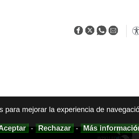
os para mejorar la experiencia de navegació
Aceptar
-
Rechazar
-
Más informaci
MAPA WEB
|
ACCESI
AVISO LEGAL
|
POLIT