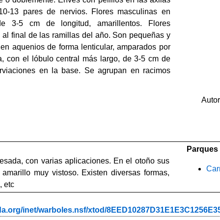
 10-13 pares de nervios. Flores masculinas en
e 3-5 cm de longitud, amarillentos. Flores
al final de las ramillas del año. Son pequeñas y
s en aquenios de forma lenticular, amparados por
a, con el lóbulo central más largo, de 3-5 cm de
erviaciones en la base. Se agrupan en racimos
Auto
Parques 
sada, con varias aplicaciones. En el otoño sus
Car
amarillo muy vistoso. Existen diversas formas,
, etc
ada.org/inet/warboles.nsf/xtod/8EED10287D31E1E3C1256E