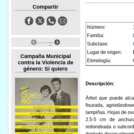
Compartir
Número:
Familia:
Subclase:
Lugar de origen:
Campaña Municipal
Etimología:
contra la Violencia de
género: Sí quiero
Descripción:
Árbol que puede alcan
fisurada, agrietándo
lampiñas. Hojas de ov
2.5-5 cm de anchura
redondeada o subcord
dentado desigualmente