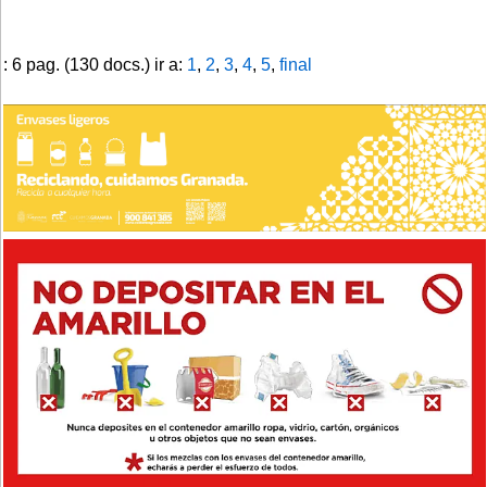
: 6 pag. (130 docs.) ir a:
1
,
2
,
3
,
4
,
5
,
final