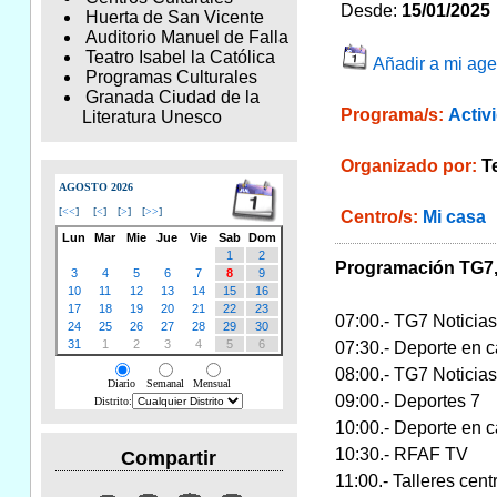
Desde:
15/01/2025
Huerta de San Vicente
Auditorio Manuel de Falla
Teatro Isabel la Católica
Añadir a mi ag
Programas Culturales
Granada Ciudad de la
Programa/s:
Activ
Literatura Unesco
Organizado por:
T
AGOSTO 2026
[
<<
]
[
<
]
[
>
]
[
>>
]
Centro/s:
Mi casa
Lun
Mar
Mie
Jue
Vie
Sab
Dom
1
2
Programación TG7, 
3
4
5
6
7
8
9
10
11
12
13
14
15
16
17
18
19
20
21
22
23
07:00.- TG7 Noticias
24
25
26
27
28
29
30
31
1
2
3
4
5
6
07:30.- Deporte en ca
08:00.- TG7 Noticias
Diario
Semanal
Mensual
09:00.- Deportes 7
Distrito:
10:00.- Deporte en c
10:30.- RFAF TV
Compartir
11:00.- Talleres cen