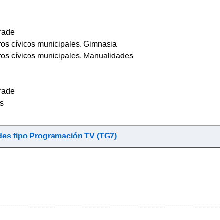
rade
tros cívicos municipales. Gimnasia
tros cívicos municipales. Manualidades
rade
os
ades tipo Programación TV (TG7)