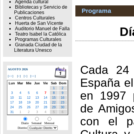
Agenda cultural
Bibliotecas y Servicio de
Programa
Publicaciones
Centros Culturales
Huerta de San Vicente
Dí
Auditorio Manuel de Falla
Teatro Isabel la Católica
Programas Culturales
Granada Ciudad de la
Literatura Unesco
Cada 24 
AGOSTO 2026
[
<<
]
[
<
]
[
>
]
[
>>
]
España el 
Lun
Mar
Mie
Jue
Vie
Sab
Dom
1
2
en 1997 
3
4
5
6
7
8
9
10
11
12
13
14
15
16
17
18
19
20
21
22
23
de Amigos 
24
25
26
27
28
29
30
31
1
2
3
4
5
6
con el pa
Diario
Semanal
Mensual
Distrito: