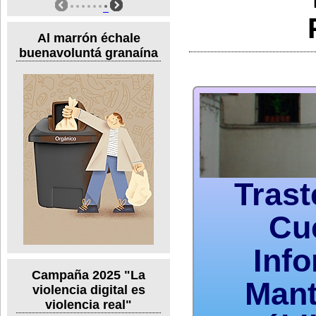
Al marrón échale
buenavoluntá granaína
Trast
Cu
Inf
Campaña 2025 "La
Mant
violencia digital es
violencia real"