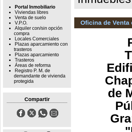
Portal Inmobiliario
Viviendas libres
Venta de suelo
Oficina de Venta
V.P.O.
Alquiler con/sin opción
compra
Locales Comerciales
Plazas aparcamiento con
trasteros
T
Plazas aparcamiento
Trasteros
Edif
Áreas de reforma
Registro P. M. de
demandante de vivienda
Chap
protegida
de 
Compartir
Pú
Gra
"