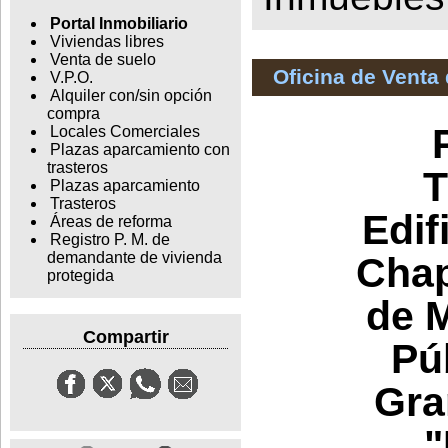
Portal Inmobiliario
Viviendas libres
Venta de suelo
Oficina de Venta
V.P.O.
Alquiler con/sin opción
compra
Locales Comerciales
Plazas aparcamiento con
trasteros
T
Plazas aparcamiento
Trasteros
Edif
Áreas de reforma
Registro P. M. de
demandante de vivienda
Chap
protegida
de 
Compartir
Pú
Gra
"