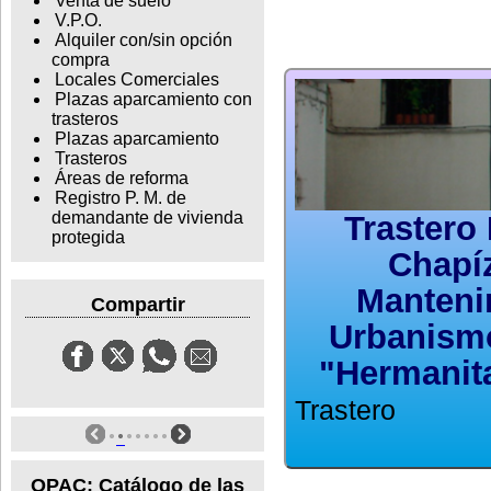
Venta de suelo
V.P.O.
Alquiler con/sin opción
compra
Locales Comerciales
Plazas aparcamiento con
trasteros
Plazas aparcamiento
Trasteros
Áreas de reforma
Registro P. M. de
demandante de vivienda
Trastero 
protegida
Chapíz
Manteni
Compartir
Urbanismo
"Hermanita
Trastero
OPAC: Catálogo de las