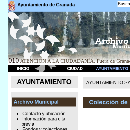
Busca
Ayuntamiento de Granada
010
ATENCION A LA CIUDADANÍA. Fuera de Granad
INICIO
CIUDAD
AYUNTAMIENTO
AYUNTAMIENTO
AYUNTAMIENTO >
A
Colección de
Archivo Municipal
Contacto y ubicación
Información para cita
previa
Fondos y colecciones