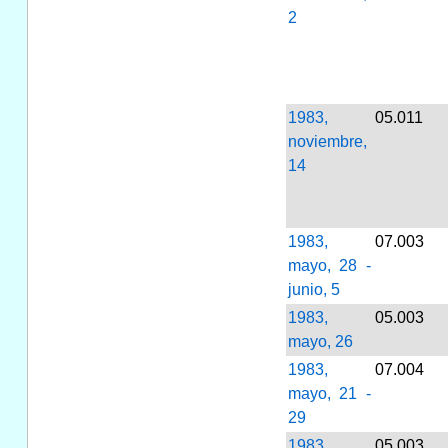
2
1983,
05.011
noviembre,
14
1983,
07.003
mayo, 28 -
junio, 5
1983,
05.003
mayo, 26
1983,
07.004
mayo, 21 -
29
1983,
05.003