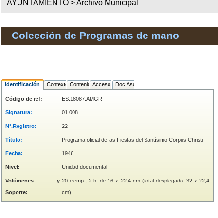
AYUNTAMIENTO >
Archivo Municipal
Colección de Programas de mano
Identificación
Contexto
Contenido
Acceso
Doc.Asociada
Código de ref:
ES.18087.AMGR
Signatura:
01.008
N°.Registro:
22
Título:
Programa oficial de las Fiestas del Santísimo Corpus Christi
Fecha:
1946
Nivel:
Unidad documental
Volúmenes y
20 ejemp.; 2 h. de 16 x 22,4 cm (total desplegado: 32 x 22,4
Soporte:
cm)