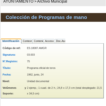
AYUNTAMIENTO >
Archivo Municipal
Colección de Programas de mano
Identificación
Contexto
Contenido
Acceso
Doc.Asociada
Código de ref:
ES.18087.AMGR
Signatura:
03.003
N°.Registro:
75
Título:
Programa oficial de toros
Fecha:
1962, junio, 24
Nivel:
Unidad documental
Volúmenes y
2 ejemp.; 1 cuad. de 2 h.; 24,8 x 17,3 cm (total desplegado: 21,5
Soporte:
x 34,5 cm)