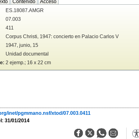
exto
Contenido
Acceso
ES.18087.AMGR
07.003
411
Corpus Christi, 1947: concierto en Palacio Carlos V
1947, junio, 15
Unidad documental
e:
2 ejemp.; 16 x 22 cm
org/inet/pgmmano.nsf/xtod/07.003.0411
l: 31/01/2014