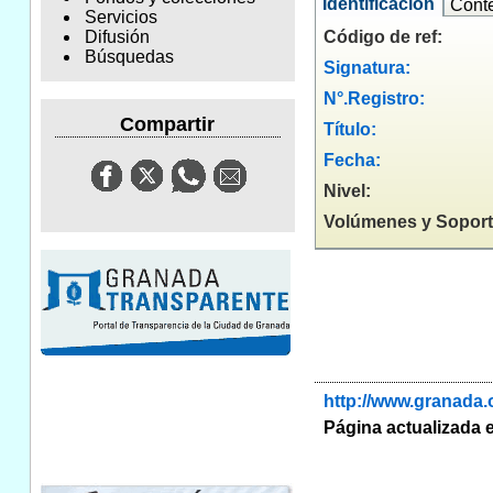
Identificación
Cont
Servicios
Código de ref:
Difusión
Búsquedas
Signatura:
N°.Registro:
Compartir
Título:
Fecha:
Nivel:
Volúmenes y Soport
http://www.granada.
Página actualizada e