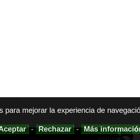
os para mejorar la experiencia de navegació
Aceptar
-
Rechazar
-
Más informaci
MAPA WEB
|
ACCESI
AVISO LEGAL
|
POLIT