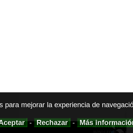
os para mejorar la experiencia de navegació
Aceptar
-
Rechazar
-
Más informaci
MAPA WEB
|
ACCESI
AVISO LEGAL
|
POLIT