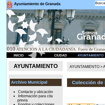
Busca
Ayuntamiento de Granada
010
ATENCION A LA CIUDADANÍA. Fuera de Granad
INICIO
CIUDAD
AYUNTAMIENTO
AYUNTAMIENTO
AYUNTAMIENTO >
A
Colección de
Archivo Municipal
Contacto y ubicación
Información para cita
previa
Fondos y colecciones