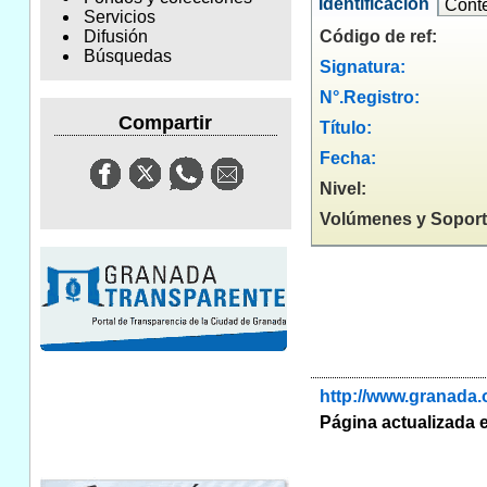
Identificación
Cont
Servicios
Código de ref:
Difusión
Búsquedas
Signatura:
N°.Registro:
Compartir
Título:
Fecha:
Nivel:
Volúmenes y Soport
http://www.granada.
Página actualizada e