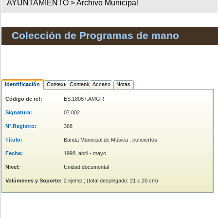
AYUNTAMIENTO >
Archivo Municipal
Colección de Programas de mano
Identificación
Contexto
Contenido
Acceso
Notas
Código de ref:
ES.18087.AMGR
Signatura:
07.002
N°.Registro:
368
Título:
Banda Municipal de Música : conciertos
Fecha:
1998, abril - mayo
Nivel:
Unidad documental
Volúmenes y Soporte:
2 ejemp.; (total desplegado: 21 x 20 cm)