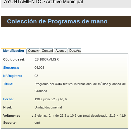
AYUNTAMIENTO >
Archivo Municipal
Colección de Programas de mano
Identificación
Contexto
Contenido
Acceso
Doc.Asociada
Código de ref:
ES.18087.AMGR
Signatura:
04.003
N°.Registro:
92
Título:
Programa del XXIX festival internacional de música y danza de
Granada
Fecha:
1980, junio, 22 - julio, 6
Nivel:
Unidad documental
Volúmenes y
2 ejemp.; 2 h. de 21,3 x 10,5 cm (total desplegado: 21,3 x 41,9
Soporte:
cm)