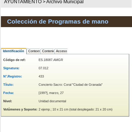
AYUNTAMIENTO >
Archivo Municipal
Colección de Programas de mano
Identificación
Contexto
Contenido
Acceso
Código de ref:
ES.18087.AMGR
Signatura:
07.012
N°.Registro:
433
Título:
Concierto Sacro: Coral "Ciudad de Granada"
Fecha:
[199?], marzo, 27
Nivel:
Unidad documental
Volúmenes y Soporte:
2 ejemp.; 10 x 21 cm (total desplegado: 21 x 20 cm)