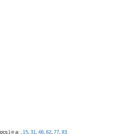
cs.) ir a: ,
15
,
31
,
46
,
62
,
77
,
93