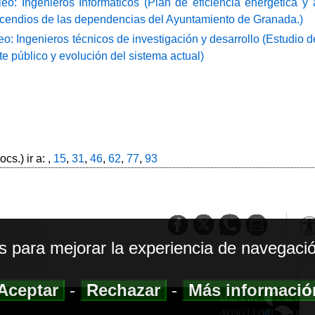
: Ingenieros Informáticos (Plan de eficiencia energética y a
 incendios de las dependencias del Ayuntamiento de Granada.)
: Ingenieros técnicos de investigación y desarrollo (Estudio d
 público y evolución del sistema actual)
cs.) ir a: ,
15
,
31
,
46
,
62
,
77
,
93
os para mejorar la experiencia de navegació
Aceptar
-
Rechazar
-
Más informaci
MAPA WEB
|
ACCESI
AVISO LEGAL
|
POLIT