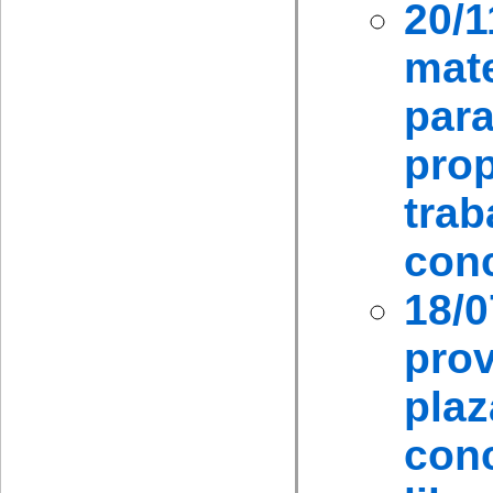
20/
mat
pa
pro
tra
conc
18/0
pro
plaz
conc