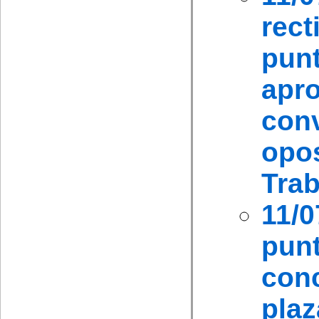
rect
pu
apro
con
opo
Trab
11
punt
con
pla