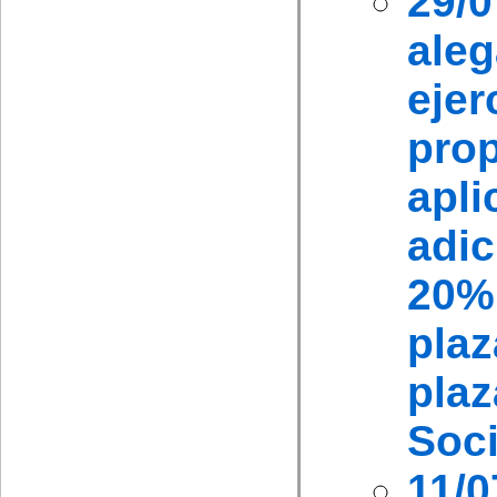
29/
al
ejer
pro
apli
adic
20%
pla
pla
Soci
11/