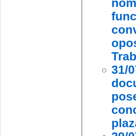
nom
fun
con
opo
Trab
31
doc
pos
con
plaz