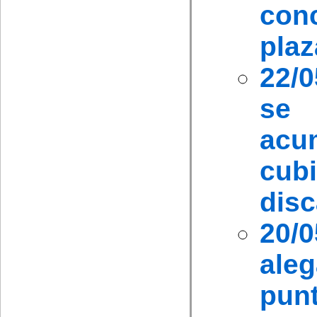
con
plaz
22/0
se
acum
cub
disc
20/
aleg
pun