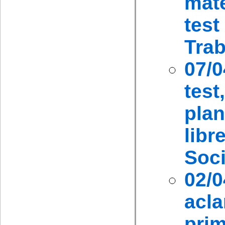
mate
tes
Trab
07/0
tes
plan
libr
Soci
02
acla
prim