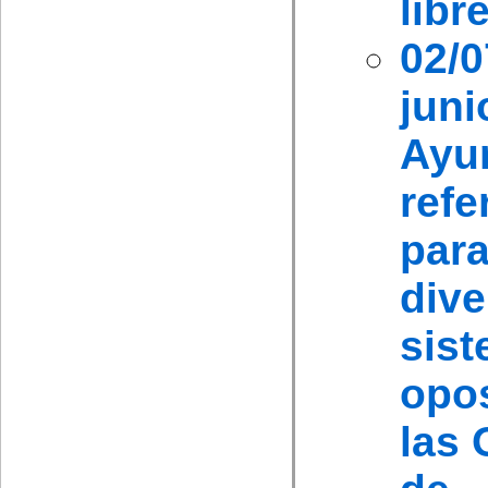
libr
02/
ju
Ayu
refe
par
div
sis
opos
las 