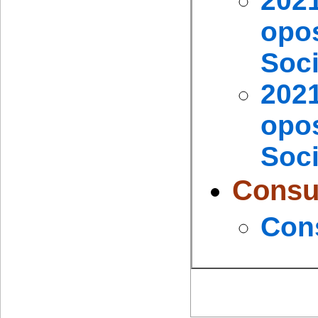
202
opos
Soci
202
opos
Soci
Consu
Cons