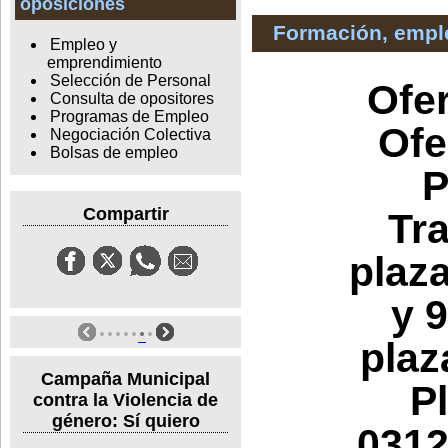
oposiciones
Formación, empl
Empleo y
emprendimiento
Selección de Personal
Ofer
Consulta de opositores
Programas de Empleo
Ofe
Negociación Colectiva
Bolsas de empleo
P
Compartir
Tra
plaz
y 
plaz
Campaña Municipal
P
contra la Violencia de
género: Sí quiero
0312