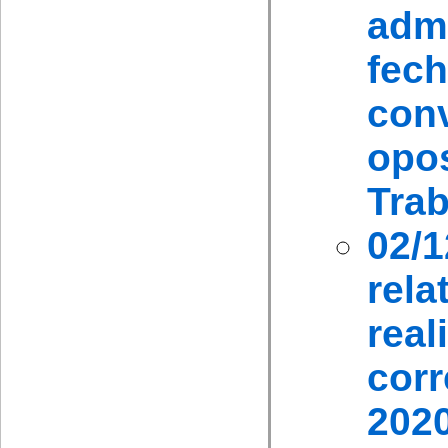
admi
fec
con
opo
Trab
02/
rel
rea
cor
202