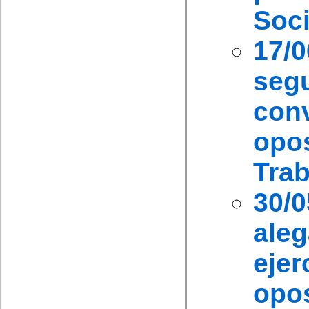
Soci
17/0
se
con
opos
Trab
30/
ale
eje
opo