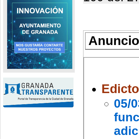
Anuncios
Edict
05/
fun
adic