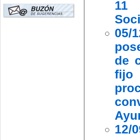
11 
Soci
05
pos
de c
fij
pr
co
Ayu
12/