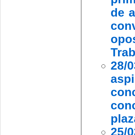
de a
con
opo
Trab
28/
asp
con
con
plaz
25/