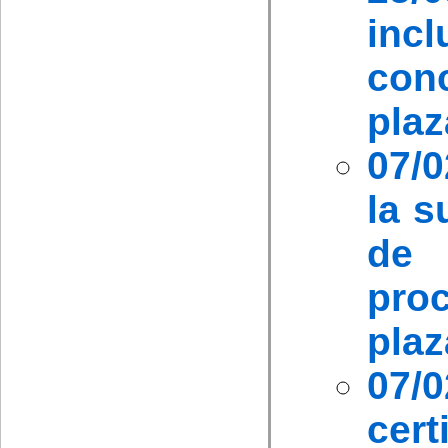
inc
con
plaz
07/0
la s
de 
pro
plaz
07
cer