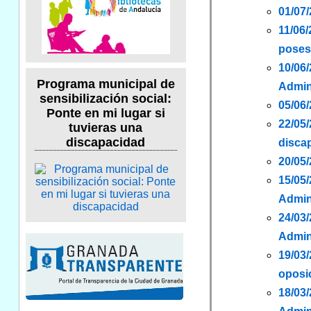
01/07/
11/06
poses
10/06
Programa municipal de
Admin
sensibilización social:
05/06/
Ponte en mi lugar si
22/05
tuvieras una
discapacidad
discap
20/05/
15/05
Admini
24/03/
Admini
19/03
oposic
18/03