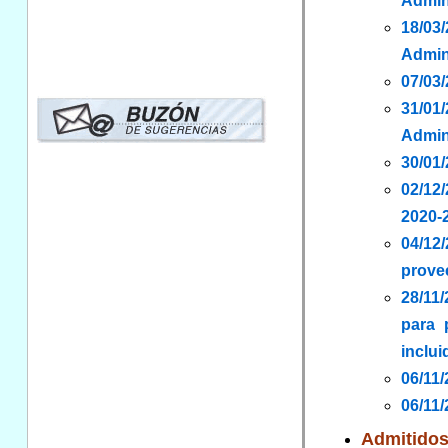
Admin
18/03
Admin
07/03/
31/01
Admin
30/01/
02/12
2020-
04/12/
provee
28/11
para 
inclui
06/11
06/11/
Admitidos