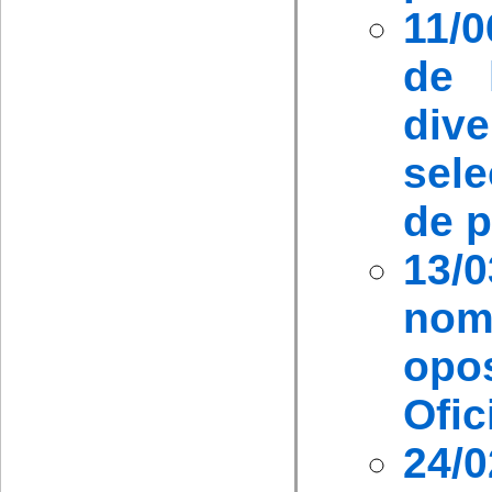
11/
de 
di
sel
de 
13/
nom
opo
Ofic
24