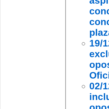
asp
con
con
plaz
19/
ex
opo
Ofic
02/
in
opo