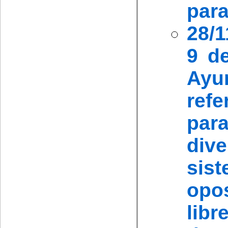
para
28/
9 d
Ayu
refe
par
div
sis
opo
libr