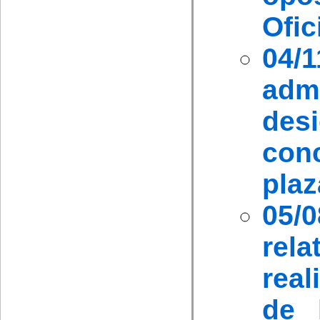
Ofic
04/
admi
des
con
plaz
05/
rel
rea
de 