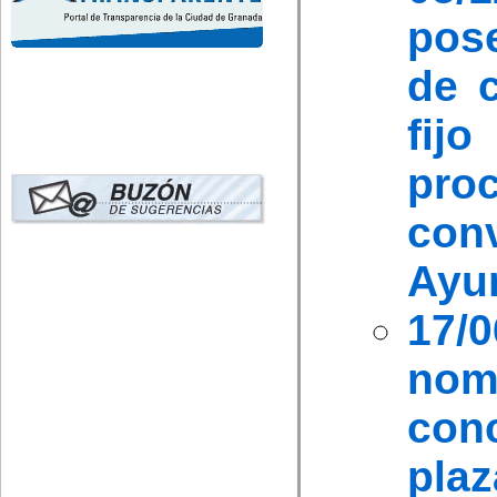
pos
de c
fij
pr
co
Ayu
17/
nom
con
plaz