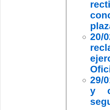
rect
con
plaz
20/
rec
ejer
Ofic
29/0
y c
seg