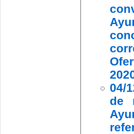
co
Ayun
con
cor
Ofer
202
04/
de 
Ayu
ref