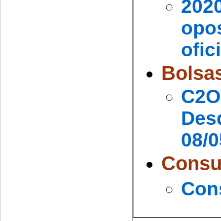
202
opos
ofic
Bolsa
C2OO
Des
08/0
Consu
Cons