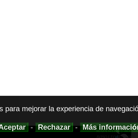
os para mejorar la experiencia de navegació
Aceptar
-
Rechazar
-
Más informaci
MAPA WEB
|
ACCESI
AVISO LEGAL
|
POLIT