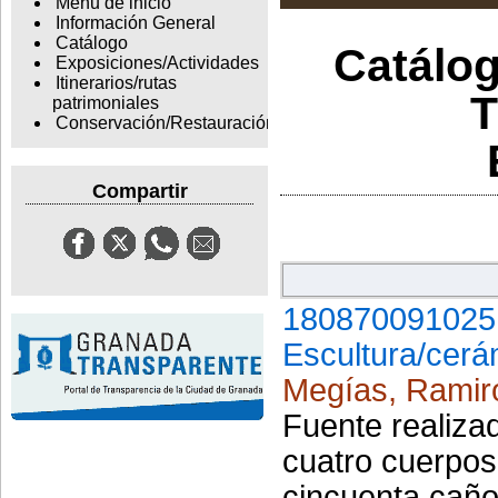
Menu de inicio
Información General
Catálogo
Catálog
Exposiciones/Actividades
Itinerarios/rutas
T
patrimoniales
Conservación/Restauración
Compartir
180870091025
Escultura/cerá
Megías, Ramir
Fuente realiza
cuatro cuerpos
cincuenta caño