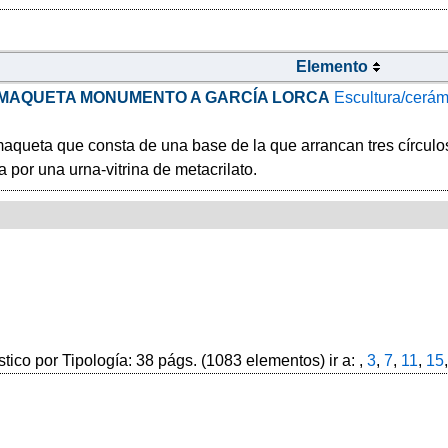
Elemento
MAQUETA MONUMENTO A GARCÍA LORCA
Escultura/cerám
queta que consta de una base de la que arrancan tres círculos
 por una urna-vitrina de metacrilato.
stico por Tipología: 38 págs. (1083 elementos) ir a: ,
3
,
7
,
11
,
15