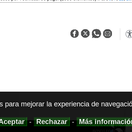
os para mejorar la experiencia de navegació
Aceptar
-
Rechazar
-
Más informaci
MAPA WEB
|
ACCESI
AVISO LEGAL
|
POLIT