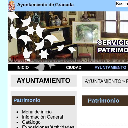
Busca
Ayuntamiento de Granada
010
ATENCION A LA CIUDADANÍA. Fuera de Granad
INICIO
CIUDAD
AYUNTAMIENTO
AYUNTAMIENTO
AYUNTAMIENTO >
Patrimonio
Patrimonio
Menu de inicio
Información General
Catálogo
Exposiciones/Actividades