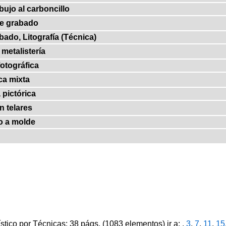
bujo al carboncillo
de grabado
bado, Litografía (Técnica)
metalistería
fotográfica
ca mixta
 pictórica
n telares
o a molde
ístico por Técnicas: 38 págs. (1083 elementos) ir a: ,
3
,
7
,
11
,
15