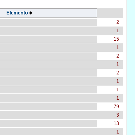
Elemento
2
1
15
1
2
1
2
1
1
1
79
3
13
1