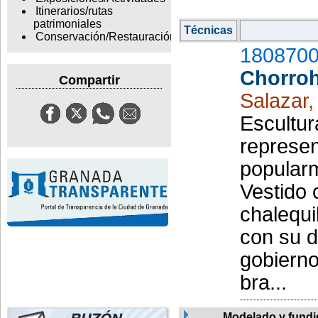
Itinerarios/rutas
patrimoniales
Técnicas
Conservación/Restauración
1808700
Chorro
Compartir
Salazar,
Escultur
represe
popular
Vestido 
chalequil
con su d
gobierno
bra...
Modelado y fund