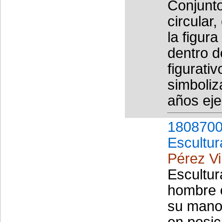
Conjunt
circular
la figur
dentro d
figurati
simboliz
años eje
1808700
Escultur
Pérez Vi
Escultur
hombre c
su mano
en posic