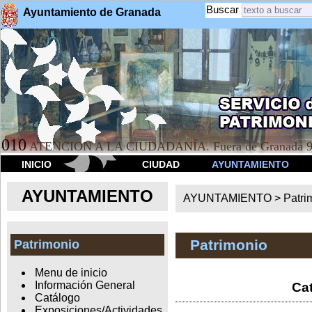
Buscar
Ayuntamiento de Granada
010
ATENCION A LA CIUDADANÍA. Fuera de Granada 9
INICIO
CIUDAD
AYUNTAMIENTO
AYUNTAMIENTO
AYUNTAMIENTO >
Patri
Patrimonio
Patrimonio
Menu de inicio
Información General
Cat
Catálogo
Exposiciones/Actividades