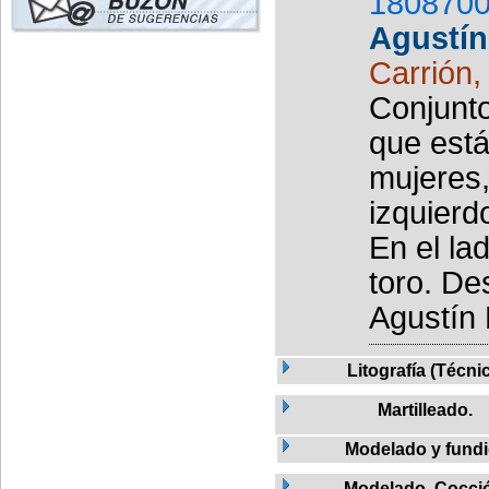
1808700
Agustín
Carrión,
Conjunto
que está
mujeres,
izquierd
En el la
toro. De
Agustín L
Litografía (Técni
Martilleado.
Modelado y fund
Modelado, Cocci