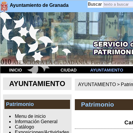
Buscar
Ayuntamiento de Granada
010
ATENCION A LA CIUDADANÍA. Fuera de Granada 9
INICIO
CIUDAD
AYUNTAMIENTO
AYUNTAMIENTO
AYUNTAMIENTO >
Patri
Patrimonio
Patrimonio
Menu de inicio
Información General
Cat
Catálogo
Exposiciones/Actividades