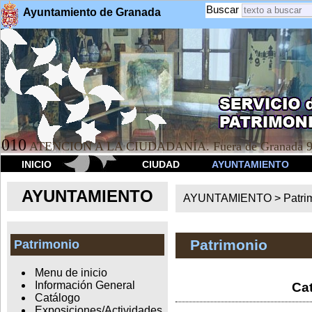
Buscar
Ayuntamiento de Granada
010
ATENCION A LA CIUDADANÍA. Fuera de Granada 9
INICIO
CIUDAD
AYUNTAMIENTO
AYUNTAMIENTO
AYUNTAMIENTO >
Patri
Patrimonio
Patrimonio
Menu de inicio
Información General
Cat
Catálogo
Exposiciones/Actividades