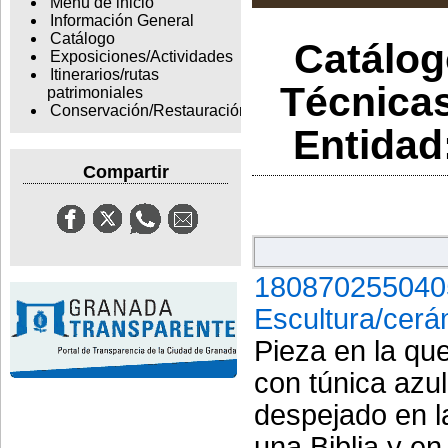
Menu de inicio
Información General
Catálogo
Catálogo
Exposiciones/Actividades
Itinerarios/rutas
Técnica
patrimoniales
Conservación/Restauración
Entidad
Compartir
180870255040
Escultura/cerá
Pieza en la qu
con túnica azul
despejado en l
una Biblia y en