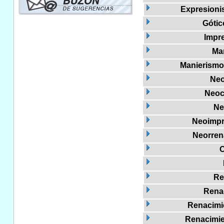
Expresioni
Gótico
Impr
Ma
Manierismo
Neo
Neoc
Ne
Neoimpr
Neorren
O
Re
Rena
Renacimie
Renacimien