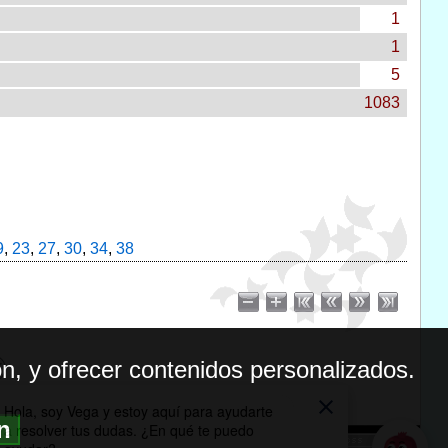
1
1
5
1083
9
,
23
,
27
,
30
,
34
,
38
n, y ofrecer contenidos personalizados.
ón
BILIDAD