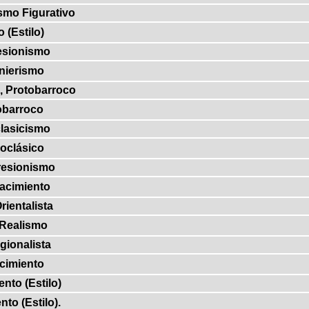
smo Figurativo
 (Estilo)
esionismo
nierismo
, Protobarroco
barroco
lasicismo
oclásico
esionismo
acimiento
rientalista
Realismo
gionalista
cimiento
nto (Estilo)
to (Estilo).