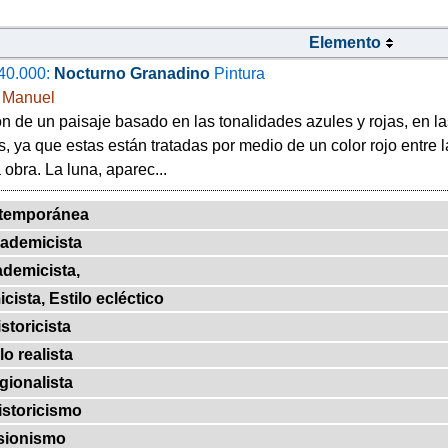
Elemento
40.000:
Nocturno Granadino
Pintura
, Manuel
 de un paisaje basado en las tonalidades azules y rojas, en las
s, ya que estas están tratadas por medio de un color rojo entre 
a obra. La luna, aparec...
temporánea
cademicista
ademicista,
cista, Estilo ecléctico
istoricista
lo realista
egionalista
Historicismo
sionismo