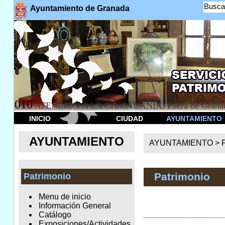
Busca
Ayuntamiento de Granada
010
ATENCION A LA CIUDADANÍA. Fuera de Granad
INICIO
CIUDAD
AYUNTAMIENTO
AYUNTAMIENTO
AYUNTAMIENTO >
Patrimonio
Patrimonio
Menu de inicio
Información General
Catálogo
Exposiciones/Actividades