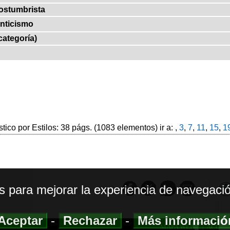
ostumbrista
nticismo
categoría)
stico por Estilos: 38 págs. (1083 elementos) ir a: ,
3
,
7
,
11
,
15
,
1
os para mejorar la experiencia de navegació
Aceptar
-
Rechazar
-
Más informaci
MAPA WEB
|
ACCESI