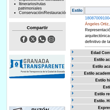
Itinerarios/rutas
patrimoniales
Estilo
Conservación/Restauración
18087009100
Ángeles Ortiz
Compartir
Representación
arquitectónica
definitivo de l
Edad Con
Estilo a
Estilo ac
Estilo academi
Estilo h
Esti
Estilo r
Estilo. 
Expre