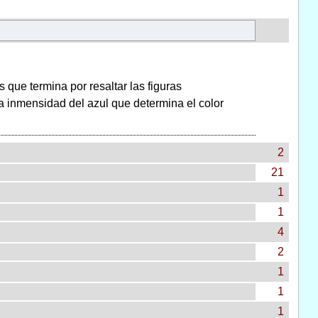
 que termina por resaltar las figuras
la inmensidad del azul que determina el color
2
21
1
1
4
2
1
1
1