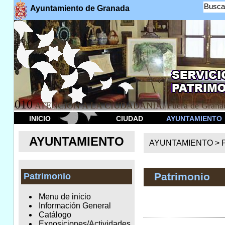
Busca
Ayuntamiento de Granada
010
ATENCION A LA CIUDADANÍA. Fuera de Granad
INICIO
CIUDAD
AYUNTAMIENTO
AYUNTAMIENTO
AYUNTAMIENTO >
Patrimonio
Patrimonio
Menu de inicio
Información General
Catálogo
Exposiciones/Actividades