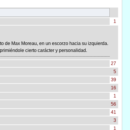
1
to de Max Moreau, en un escorzo hacia su izquierda.
rimiéndole cierto carácter y personalidad.
27
5
39
16
1
56
41
3
1