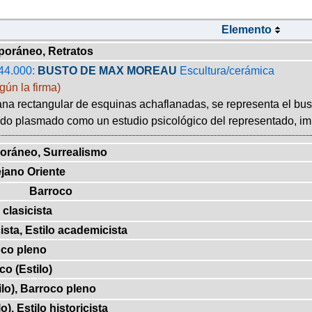
Elemento
poráneo, Retratos
44.000:
BUSTO DE MAX MOREAU
Escultura/cerámica
gún la firma)
na rectangular de esquinas achaflanadas, se representa el bus
sido plasmado como un estudio psicológico del representado, imp
oráneo, Surrealismo
ejano Oriente
Barroco
clasicista
ista, Estilo academicista
co pleno
co (Estilo)
ilo), Barroco pleno
o), Estilo historicista