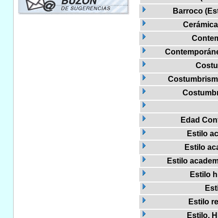
Barroco (Est
Cerámica
Conte
Contemporáneo
Cost
Costumbrismo,
Costumbri
Edad Con
Estilo a
Estilo ac
Estilo academi
Estilo h
Est
Estilo r
Estilo. 