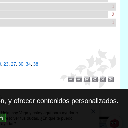
1
2
1
9
,
23
,
27
,
30
,
34
,
38
n, y ofrecer contenidos personalizados.
ón
BILIDAD
ICA DE PRIVACIDAD