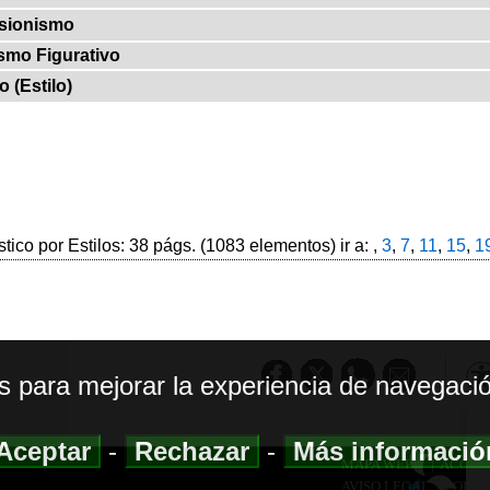
sionismo
smo Figurativo
o (Estilo)
stico por Estilos: 38 págs. (1083 elementos) ir a: ,
3
,
7
,
11
,
15
,
1
os para mejorar la experiencia de navegació
Aceptar
-
Rechazar
-
Más informaci
MAPA WEB
|
ACCESI
AVISO LEGAL
|
POLIT