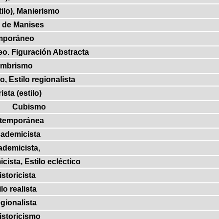
ilo), Manierismo
 de Manises
mporáneo
. Figuración Abstracta
umbrismo
 Estilo regionalista
sta (estilo)
Cubismo
temporánea
cademicista
ademicista,
cista, Estilo ecléctico
istoricista
ilo realista
egionalista
Historicismo