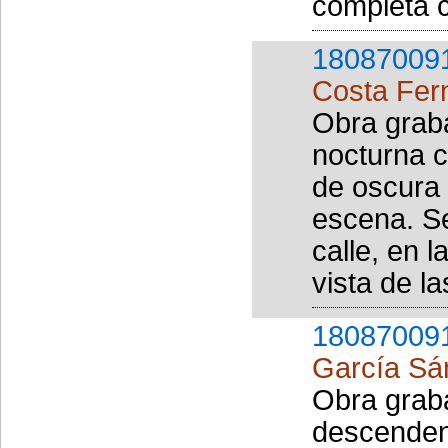
completa c
18087009
Costa Fer
Obra grab
nocturna c
de oscura 
escena. Se
calle, en 
vista de l
18087009
García Sá
Obra grab
descendent