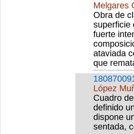
Melgares 
Obra de cl
superficie
fuerte inte
composició
ataviada c
que remata
18087009
López Muñ
Cuadro de 
definido u
dispone u
sentada, 