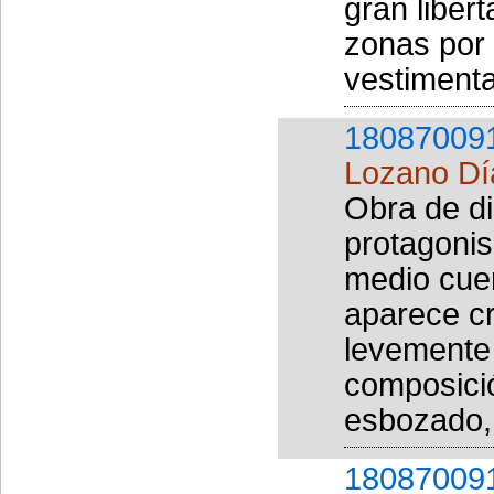
gran liber
zonas por 
vestimenta
18087009
Lozano Dí
Obra de di
protagonis
medio cuer
aparece cr
levemente 
composici
esbozado, 
18087009