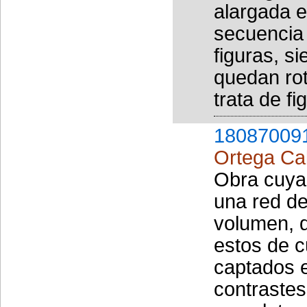
alargada e
secuencia 
figuras, s
quedan rot
trata de f
18087009
Ortega Cab
Obra cuya
una red d
volumen, q
estos de c
captados e
contrastes