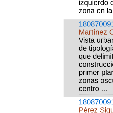
izquierdo 
zona en la
18087009
Martínez 
Vista urba
de tipolog
que delimi
construcci
primer pl
zonas osc
centro ...
18087009
Pérez Siqu