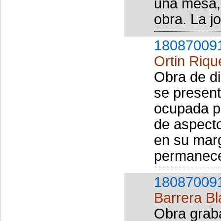
una mesa, 
obra. La j
18087009
Ortin Riqu
Obra de d
se present
ocupada p
de aspecto
en su marg
permanece 
18087009
Barrera Bl
Obra graba