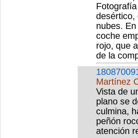
Fotografía
desértico,
nubes. En 
coche empa
rojo, que 
de la comp
18087009
Martínez 
Vista de u
plano se d
culmina, h
peñón roc
atención r