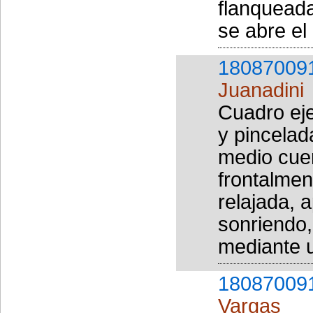
flanqueada
se abre el
18087009
Juanadini
Cuadro ej
y pincelad
medio cue
frontalmen
relajada, 
sonriendo,
mediante un
18087009
Vargas