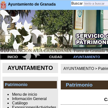
Buscar
Ayuntamiento de Granada
010
ATENCION A LA CIUDADANÍA. Fuera de Granada 9
INICIO
CIUDAD
AYUNTAMIENTO
AYUNTAMIENTO
AYUNTAMIENTO >
Patri
Patrimonio
Patrimonio
Menu de inicio
Información General
C
Catálogo
Exposiciones/Actividades