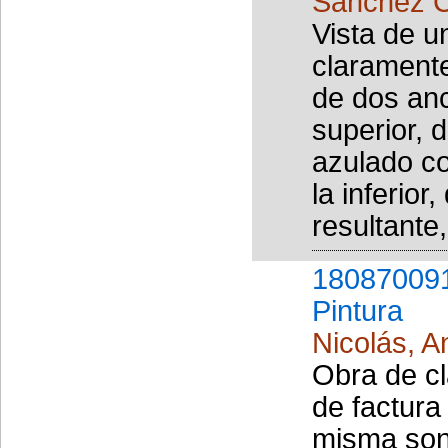
Sánchez C
Vista de u
clarament
de dos an
superior, 
azulado c
la inferio
resultante,
18087009
Pintura
Nicolás, A
Obra de cl
de factura
misma son 