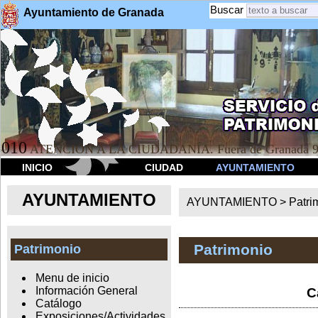
Buscar
Ayuntamiento de Granada
010
ATENCION A LA CIUDADANÍA. Fuera de Granada 9
INICIO
CIUDAD
AYUNTAMIENTO
AYUNTAMIENTO
AYUNTAMIENTO >
Patri
Patrimonio
Patrimonio
Menu de inicio
Información General
C
Catálogo
Exposiciones/Actividades