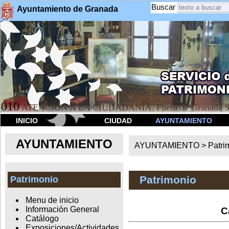
Buscar
Ayuntamiento de Granada
010
ATENCION A LA CIUDADANÍA. Fuera de Granada 9
INICIO
CIUDAD
AYUNTAMIENTO
AYUNTAMIENTO
AYUNTAMIENTO >
Patri
Patrimonio
Patrimonio
Menu de inicio
Información General
C
Catálogo
Exposiciones/Actividades